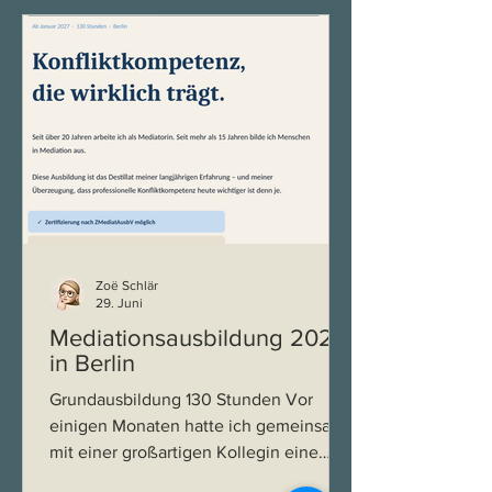
selbstverständlich geteilt wird wie
früher. Die Reibung zeigt sich selten in
großen Lebensfragen, sondern im
Alltäglichen: beim Essen, wenn
Tierwohl der einen etwas ganz anderes
Zoë Schlär
29. Juni
Mediationsausbildung 2027
in Berlin
Grundausbildung 130 Stunden Vor
einigen Monaten hatte ich gemeinsam
mit einer großartigen Kollegin eine
Idee, auf die ich mich sehr gefreut