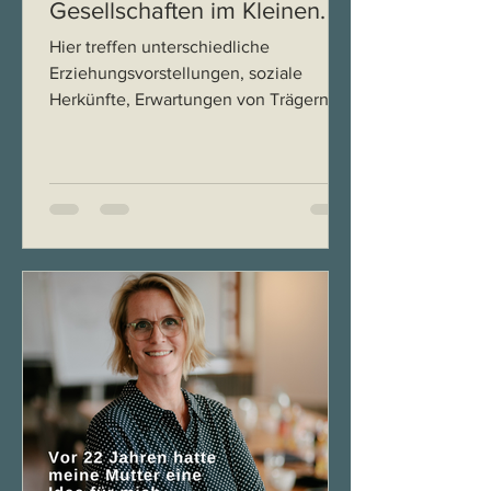
Gesellschaften im Kleinen.
Hier treffen unterschiedliche
Erziehungsvorstellungen, soziale
Herkünfte, Erwartungen von Trägern
und ein chronisch unterfinanziertes
System aufeinander und mittendrin
steht die Leitung. Sie soll nicht nur
führen, sondern explizit moderieren,
vermitteln, ausgleichen und das, oft
ohne dafür ausgebildet worden zu sein.
Genau hier setzt eine
Mediationsausbildung an, und genau
deshalb halte ich sie für eine der
sinnvollsten Investitionen, die
pädagogische Leitungskräfte heute tre