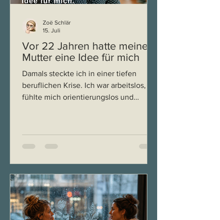
Zoë Schlär
15. Juli
Vor 22 Jahren hatte meine
Mutter eine Idee für mich
Damals steckte ich in einer tiefen
beruflichen Krise. Ich war arbeitslos,
fühlte mich orientierungslos und
wusste nicht so recht, wie es
weitergehen sollte. In schwierigen
Situationen suche ich noch heute den
Rat meiner Mutter, und auch damals
war sie es, die eine Idee für mich hatte:
„Mach doch eine
Mediationsausbildung. Das passt zu
dir.“ Sie hat mich nicht nur ermutigt,
sondern auch finanziell dabei
unterstützt. Ohne sie wäre ich diesen