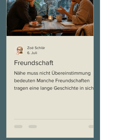
Weg wahrscheinlich nicht gegangen. H
Zoë Schlär
6. Juli
Freundschaft
Nähe muss nicht Übereinstimmung
bedeuten Manche Freundschaften
tragen eine lange Geschichte in sich,
wie ein Raum, den man jederzeit
wieder betreten kann. Man kennt sich
seit der Schulzeit, hat sich durch
Lebensphasen begleitet. Und doch gibt
es dieses leise Stolpern, wenn die
Gegenwart nicht mehr so