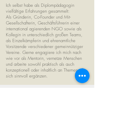
Ich selbst habe als Diplompädagogin
vielfältige Erfahrungen gesammelt:
Als Gründerin, Co-Founder und Mit-
Gesellschafterin, Geschäftsführerin einer
international agierenden NGO sowie als
Kollegin in unterschiedlich großen Teams,
als Einzelkämpferin und ehrenamtliche
Vorsitzende verschiedener gemeinnütziger
Vereine. Gerne engagiere ich mich nach
wie vor als Mentorin, vernetze Menschen
und arbeite sowohl praktisch als auch
konzeptionell oder inhaltlich an Themen, die
sich sinnvoll ergänzen.
mail@zoe-schlaer-beratung.com
+49 172 566 55 02
Muthesiusstraße 28
12163 Berlin Steglitz
Adresse auf Google Maps
Impressum & Datenschutz