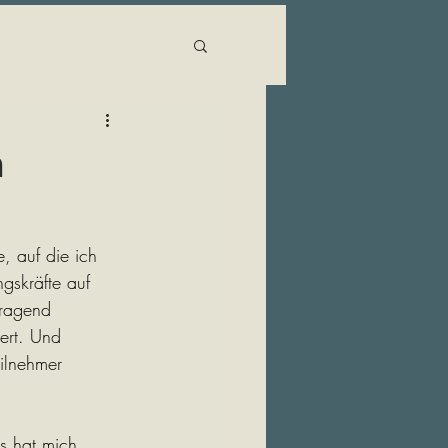
n
, auf die ich 
gskräfte auf 
rragend 
iert. Und 
ilnehmer 
s hat mich 