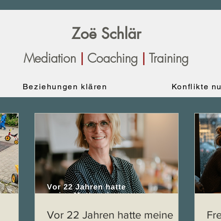
Zoë Sc
hlär
Mediation
|
Coaching
|
Training
Beziehungen klären
Konflikte n
Vor 22 Jahren hatte meine
Fr