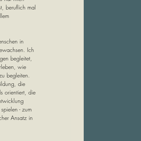
, beruflich mal 
llem 
enschen in 
gewachsen. Ich 
gen begleitet, 
rleben, wie 
u begleiten.
ldung, die 
orientiert, die 
ntwicklung 
 spielen - zum 
cher Ansatz in 