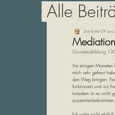
Alle Beitr
Zoë Schlär
29. Juni
Mediation
Grundausbildung 130
Vor einigen Monaten h
mich sehr gefreut hab
den Weg bringen. Fac
funktioniert und wir h
trotzdem ist es nicht
zusammenbekommen, u
Ich wäre nicht ehrlic