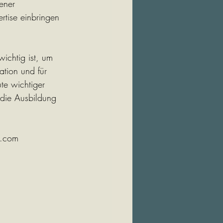
ener 
rtise einbringen 
ichtig ist, um 
tion und für 
te wichtiger 
die Ausbildung 
g.com