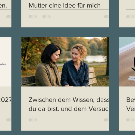
en.
Mutter eine Idee für mich
2027
Zwischen dem Wissen, dass
Be
du da bist, und dem Versuch,
Ve
dich zu verstehen