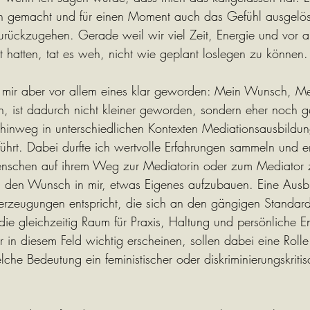
h gemacht und für einen Moment auch das Gefühl ausgelöst
zurückzugehen. Gerade weil wir viel Zeit, Energie und vor a
t hatten, tat es weh, nicht wie geplant loslegen zu können.
t mir aber vor allem eines klar geworden: Mein Wunsch, M
n, ist dadurch nicht kleiner geworden, sondern eher noch 
 hinweg in unterschiedlichen Kontexten Mediationsausbildun
führt. Dabei durfte ich wertvolle Erfahrungen sammeln und e
Menschen auf ihrem Weg zur Mediatorin oder zum Mediator z
h den Wunsch in mir, etwas Eigenes aufzubauen. Eine Ausbi
rzeugungen entspricht, die sich an den gängigen Standards 
 die gleichzeitig Raum für Praxis, Haltung und persönliche E
r in diesem Feld wichtig erscheinen, sollen dabei eine Rolle
lche Bedeutung ein feministischer oder diskriminierungskritis