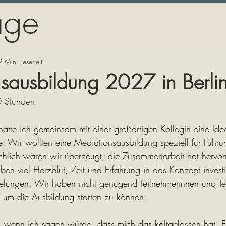
äge
2 Min. Lesezeit
sausbildung 2027 in Berli
 Stunden 
atte ich gemeinsam mit einer großartigen Kollegin eine Idee
e: Wir wollten eine Mediationsausbildung speziell für Führun
hlich waren wir überzeugt, die Zusammenarbeit hat hervo
aben viel Herzblut, Zeit und Erfahrung in das Konzept invest
 gelungen. Wir haben nicht genügend Teilnehmerinnen und Te
m die Ausbildung starten zu können.
h, wenn ich sagen würde, dass mich das kaltgelassen hat. E