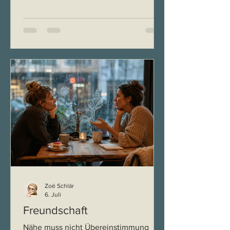
weitergehen sollte. In schwierigen
Situationen suche ich noch heute den
Rat meiner Mutter, und auch damals
war sie es, die eine Idee für mich hatte:
„Mach doch eine
Mediationsausbildung. Das passt zu
dir.“ Sie hat mich nicht nur ermutigt,
sondern auch finanziell dabei
unterstützt. Ohne sie wäre ich diesen
Weg wahrscheinlich nicht gegangen. H
Zoë Schlär
6. Juli
Freundschaft
Nähe muss nicht Übereinstimmung