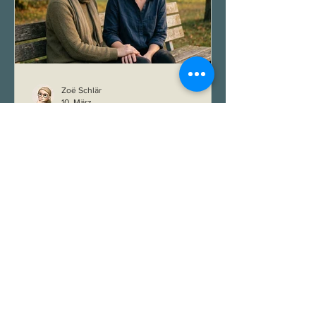
Teilnehmer z
Zoë Schlär
10. März
Zwischen dem Wissen, dass
du da bist, und dem
Versuch, dich zu verstehen
Zwei Schwestern mit unterschiedlichen
Lebensentwürfen kommen wieder zu
einander.