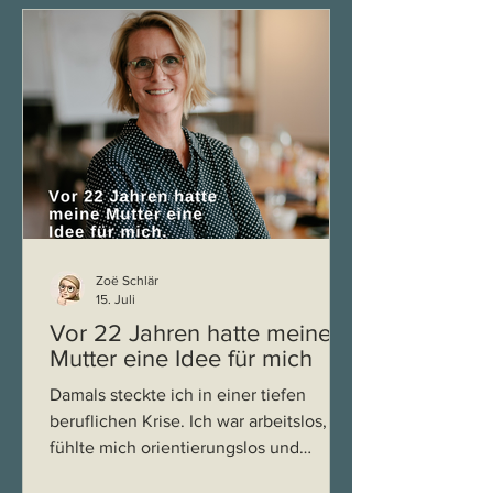
Genau hier setzt eine
Mediationsausbildung an, und genau
deshalb halte ich sie für eine der
sinnvollsten Investitionen, die
pädagogische Leitungskräfte heute tre
Zoë Schlär
15. Juli
Vor 22 Jahren hatte meine
Mutter eine Idee für mich
Damals steckte ich in einer tiefen
beruflichen Krise. Ich war arbeitslos,
fühlte mich orientierungslos und
wusste nicht so recht, wie es