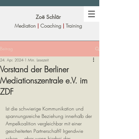
Zoë Sc
hlär
Mediation
|
Coaching
|
Training
Beitrag
24. Apr. 2024
1 Min. Lesezeit
Vorstand der Berliner
Mediationszentrale e.V. im
ZDF
Ist die schwierige Kommunikation und 
spannungsreiche Beziehung innerhalb der 
Ampelkoalition vergleichbar mit einer 
gescheiterten Partnerschaft? Irgendwie 
schon… aber wenn hierbei das 