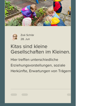
Zoë Schlär
28. Juli
Kitas sind kleine
Gesellschaften im Kleinen.
Hier treffen unterschiedliche
Erziehungsvorstellungen, soziale
Herkünfte, Erwartungen von Trägern
und ein chronisch unterfinanziertes
System aufeinander und mittendrin
steht die Leitung. Sie soll nicht nur
führen, sondern explizit moderieren,
vermitteln, ausgleichen und das, oft
ohne dafür ausgebildet worden zu sein.