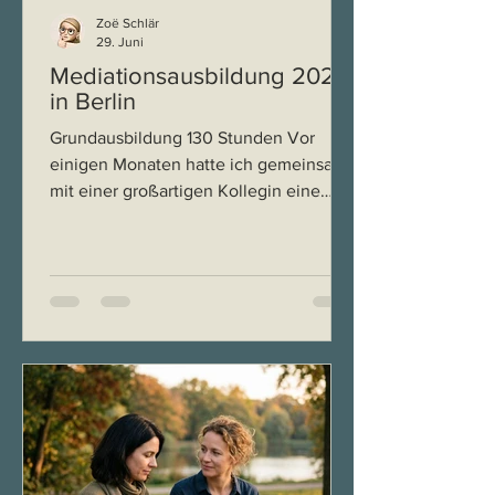
Zoë Schlär
29. Juni
Mediationsausbildung 2027
in Berlin
Grundausbildung 130 Stunden Vor
einigen Monaten hatte ich gemeinsam
mit einer großartigen Kollegin eine
Idee, auf die ich mich sehr gefreut
habe: Wir wollten eine
Mediationsausbildung speziell für
Führungskräfte auf den Weg bringen.
Fachlich waren wir überzeugt, die
Zusammenarbeit hat hervorragend
funktioniert und wir haben viel
Herzblut, Zeit und Erfahrung in das
Konzept investiert. Und trotzdem ist es
nicht gelungen. Wir haben nicht
genügend Teilnehmerinnen und