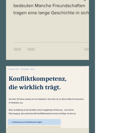
bedeuten Manche Freundschaften
tragen eine lange Geschichte in sich,
wie ein Raum, den man jederzeit
wieder betreten kann. Man kennt sich
seit der Schulzeit, hat sich durch
Lebensphasen begleitet. Und doch gibt
es dieses leise Stolpern, wenn die
Gegenwart nicht mehr so
selbstverständlich geteilt wird wie
früher. Die Reibung zeigt sich selten in
großen Lebensfragen, sondern im
Alltäglichen: beim Essen, wenn
Tierwohl der einen etwas ganz anderes